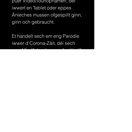
puer Video/Tounopnamen, déi
iwwert en Tablet oder eppes
Änleches mussen ofgespillt ginn,
ginn och gebraucht.
Et handelt sech em eng Parodie
iwwer d'Corona-Zäit, déi sech
vum Mia (8 Joer) a vum Amélie (6
Joer) ausgeduecht ginn ass a
vun hirer Mamma, dem Diane op
Pabeier bruecht ginn ass.
Vill Spaass beim Liesen! A
vergiesst net eis e klenge Video
ze schécken, wann dir d'Stéck
nospillt.
Wann dir d'Stéck wëll viru Public
opféieren,
kontaktéiert mech