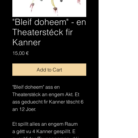
"Bleif doheem" - en
Theaterstéck fir
Kanner
Price
15,00 €
Add to Cart
"Bleif doheem" ass en
Theaterstéck an engem Akt. Et
ass geduecht fir Kanner tëscht 6
an 12 Joer.
Et spillt alles an engem Raum
a gëtt vu 4 Kanner gespillt. E